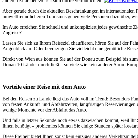
anderen Ende der Welt? Dann dürfte vermutlich ein
Har
Aber gerade durch die aktuellen Beschränkungen im internationalen 
umweltfreundlicheren Tourismus gehen viele Personen dazu über, wi
Im Auto erreichen Sie schnell und unkompliziert jedes gewünschte Zie
Zugreise?
Lassen Sie sich zu Ihrem Reiseziel chauffieren, hören Sie auf der Fah
Augenblick an! Oder bevorzugen Sie vielleicht eine gemütliche Reis
Direkt von Wien aus können Sie auf der Donau zum Beispiel bis zum 
Donau 10 Länder durchfließt – so viele wie kein anderer Strom Euro
Vorteile einer Reise mit dem Auto
Bei den Reisen zu Lande liegt das Auto voll im Trend: Besonders F
von festen Ankunft- und Abfahrtzeiten, langfristigen Reservierungen
wenige Momente vor der Abfahrt das Auto.
Und falls in letzter Sekunde noch etwas dazwischen kommt, weil Ihr 
Ihnen benötigt – problemlos können Sie einige Stunden später losstart
Diese Freiheit bietet Ihnen sonst kein einziges anderes Verkehrsmitt