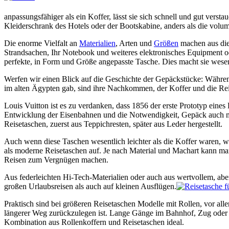
anpassungsfähiger als ein Koffer, lässt sie sich schnell und gut verst
Kleiderschrank des Hotels oder der Bootskabine, anders als die volu
Die enorme Vielfalt an
Materialien
, Arten und
Größen
machen aus die
Strandsachen, Ihr Notebook und weiteres elektronisches Equipment od
perfekte, in Form und Größe angepasste Tasche. Dies macht sie wesentli
Werfen wir einen Blick auf die Geschichte der Gepäckstücke: Während
im alten Ägypten gab, sind ihre Nachkommen, der Koffer und die Rei
Louis Vuitton ist es zu verdanken, dass 1856 der erste Prototyp eines
Entwicklung der Eisenbahnen und die Notwendigkeit, Gepäck auch mit
Reisetaschen, zuerst aus Teppichresten, später aus Leder hergestellt.
Auch wenn diese Taschen wesentlich leichter als die Koffer waren, 
als moderne Reisetaschen auf. Je nach Material und Machart kann man
Reisen zum Vergnügen machen.
Aus federleichten Hi-Tech-Materialien oder auch aus wertvollem, aber
großen Urlaubsreisen als auch auf kleinen Ausflügen.
Praktisch sind bei größeren Reisetaschen Modelle mit Rollen, vor al
längerer Weg zurückzulegen ist. Lange Gänge im Bahnhof, Zug oder i
Kombination aus Rollenkoffern und Reisetaschen ideal.