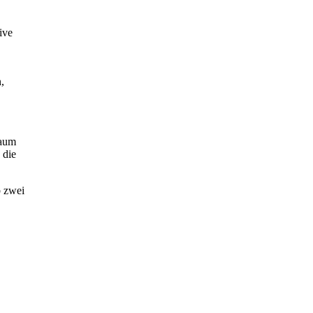
ive
,
raum
 die
b zwei