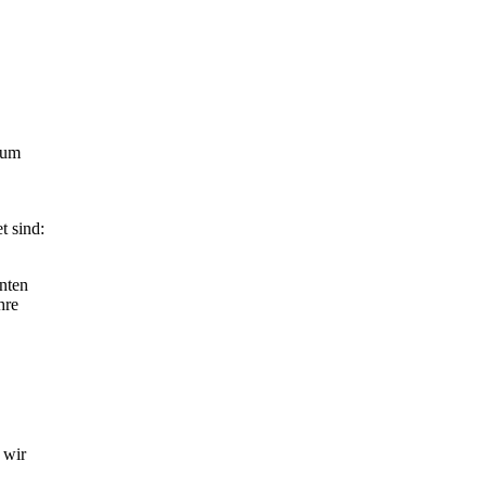
 um
t sind:
nten
hre
 wir