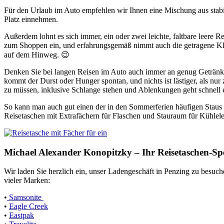
Für den Urlaub im Auto empfehlen wir Ihnen eine Mischung aus stabi
Platz einnehmen.
Außerdem lohnt es sich immer, ein oder zwei leichte, faltbare leere 
zum Shoppen ein, und erfahrungsgemäß nimmt auch die getragene Kleid
auf dem Hinweg. 😉
Denken Sie bei langen Reisen im Auto auch immer an genug Getränke
kommt der Durst oder Hunger spontan, und nichts ist lästiger, als nur
zu müssen, inklusive Schlange stehen und Ablenkungen geht schnell e
So kann man auch gut einen der in den Sommerferien häufigen Staus a
Reisetaschen mit Extrafächern für Flaschen und Stauraum für Kühlel
Michael Alexander Konopitzky – Ihr Reisetaschen-Spe
Wir laden Sie herzlich ein, unser Ladengeschäft in Penzing zu besuc
vieler Marken:
•
Samsonite
•
Eagle Creek
•
Eastpak