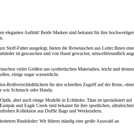
en eleganten Auftritt! Beide Marken sind bekannt für ihre hochwertige
n.
en Stoff-Futter ausgelegt, bieten die Reisetaschen aus Leder Ihnen eine
indsleder ist gewaschen und von Hand gewachst, umweltfreundlich ange
taschen vieler Größen aus synthetischen Materialien, leicht und denno
ollen, einige sogar wasserdicht.
en-Reißverschlußfächern für den schnellen Zugriff auf der Reise, ohne
ile wie Schmuck oder Handy.
ptik, aber auch einige Modelle in Echtleder. Titan ist spezialisiert auf
Eastpak und Eagle Creek sind bekannt für ihre sportlichen, ultraleichte
rbenfrohen Kollektion aus Duffle Bags und Weekendern.
beitetem Rindsleder: Wir führen ständig eine große Auswahl an