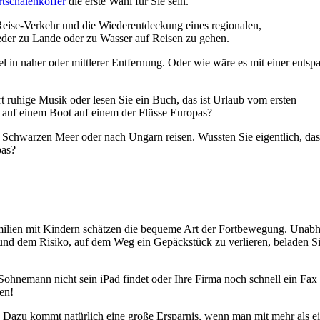
tschalenkoffer
die erste Wahl für Sie sein.
Reise-Verkehr und die Wiederentdeckung eines regionalen,
eder zu Lande oder zu Wasser auf Reisen zu gehen.
l in naher oder mittlerer Entfernung. Oder wie wäre es mit einer entsp
rt ruhige Musik oder lesen Sie ein Buch, das ist Urlaub vom ersten
e auf einem Boot auf einem der Flüsse Europas?
Schwarzen Meer oder nach Ungarn reisen. Wussten Sie eigentlich, das
pas?
amilien mit Kindern schätzen die bequeme Art der Fortbewegung. Unab
 und dem Risiko, auf dem Weg ein Gepäckstück zu verlieren, beladen S
Sohnemann nicht sein iPad findet oder Ihre Firma noch schnell ein Fax
en!
el! Dazu kommt natürlich eine große Ersparnis, wenn man mit mehr als e