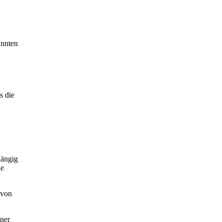
annten
s die
hängig
ie
 von
iner