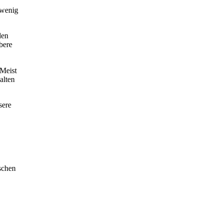
 wenig
den
bere
 Meist
alten
sere
schen