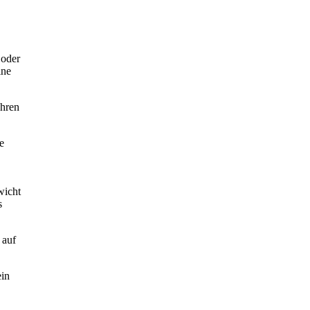
 oder
ine
ahren
e
wicht
s
 auf
ein