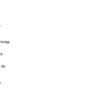
n
fertigt
ch
 die
n