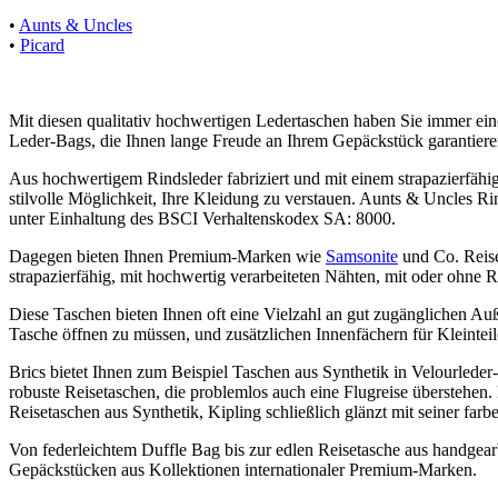
•
Aunts & Uncles
•
Picard
Mit diesen qualitativ hochwertigen Ledertaschen haben Sie immer ein
Leder-Bags, die Ihnen lange Freude an Ihrem Gepäckstück garantiere
Aus hochwertigem Rindsleder fabriziert und mit einem strapazierfähig
stilvolle Möglichkeit, Ihre Kleidung zu verstauen. Aunts & Uncles R
unter Einhaltung des BSCI Verhaltenskodex SA: 8000.
Dagegen bieten Ihnen Premium-Marken wie
Samsonite
und Co. Reise
strapazierfähig, mit hochwertig verarbeiteten Nähten, mit oder ohne R
Diese Taschen bieten Ihnen oft eine Vielzahl an gut zugänglichen Auß
Tasche öffnen zu müssen, und zusätzlichen Innenfächern für Kleinte
Brics bietet Ihnen zum Beispiel Taschen aus Synthetik in Velourleder-O
robuste Reisetaschen, die problemlos auch eine Flugreise überstehen. 
Reisetaschen aus Synthetik, Kipling schließlich glänzt mit seiner fa
Von federleichtem Duffle Bag bis zur edlen Reisetasche aus handgear
Gepäckstücken aus Kollektionen internationaler Premium-Marken.