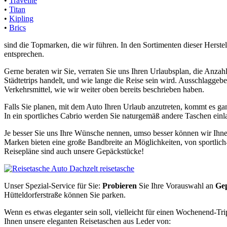
•
Travelite
•
Titan
•
Kipling
•
Brics
sind die Topmarken, die wir führen. In den Sortimenten dieser Herstel
entsprechen.
Gerne beraten wir Sie, verraten Sie uns Ihren Urlaubsplan, die Anzahl
Städtetrips handelt, und wie lange die Reise sein wird. Ausschlaggeb
Verkehrsmittel, wie wir weiter oben bereits beschrieben haben.
Falls Sie planen, mit dem Auto Ihren Urlaub anzutreten, kommt es ga
In ein sportliches Cabrio werden Sie naturgemäß andere Taschen ein
Je besser Sie uns Ihre Wünsche nennen, umso besser können wir Ihne
Marken bieten eine große Bandbreite an Möglichkeiten, von sportlich-tr
Reisepläne sind auch unsere Gepäckstücke!
Unser Spezial-Service für Sie:
Probieren
Sie Ihre Vorauswahl an
Ge
Hütteldorferstraße können Sie parken.
Wenn es etwas eleganter sein soll, vielleicht für einen Wochenend-Tr
Ihnen unsere eleganten Reisetaschen aus Leder von: