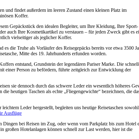
auen und findet außerdem im leeren Zustand einen kleinen Platz im
minösen Koffer.
sem Gepäckstück den idealen Begleiter, um Ihre Kleidung, Ihre Sport-
er auch Ihre Kosmetikartikel zu verstauen – für jeden Zweck gibt es e
ch vielseitiger als jeglicher Koffer.
 es die Truhe als Vorläufer des Reisegepäcks bereits vor etwa 3500 J
setasche, Mitte des 19. Jahrhunderts erfunden worden.
 Koffers entstand, Grundstein der legendären Pariser Marke. Die schnell
 einer Person zu befördern, führte zeitgleich zur Entwicklung der
weisen sie dennoch durch das schwere Leder ein wesentlich höheres Ge
 die heutigen Taschen als echte „Fliegengewichte“ bezeichnen, die da
 leichtem Leder hergestellt, begleiten uns heutige Reisetaschen sowohl
len Dingen bei Reisen im Zug, oder wenn vom Parkplatz bis zum Hotel 
n großen Hotelanlagen können schnell zur Last werden, hier ist die