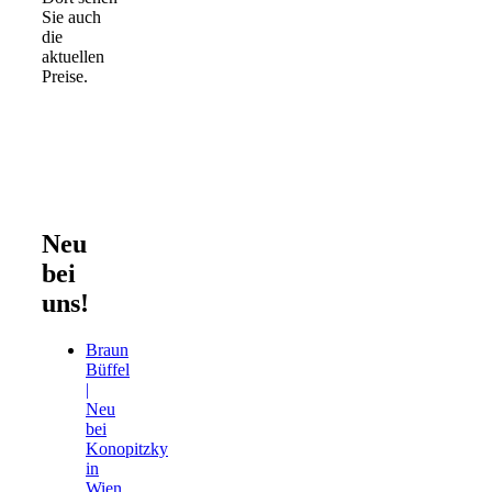
Sie auch
die
aktuellen
Preise.
Neu
bei
uns!
Braun
Büffel
|
Neu
bei
Konopitzky
in
Wien