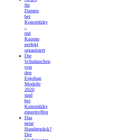
für
Damen
bei
Konopitzky
–
mit
Knomo
perfekt
organisiert
Die
Schultaschen
von
den
Ergobag
Modelle
2020
sind
bei
Konopitzky
eingetroffen
Das
neue
Handgepäck?
Der